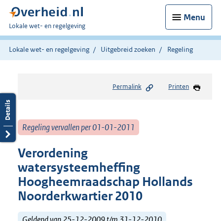
Menu
U
Lokale wet- en regelgeving
bent
hier:
Lokale wet- en regelgeving
Uitgebreid zoeken
Regeling
Permalink
Printen
Regeling vervallen per 01-01-2011
Verordening
watersysteemheffing
Hoogheemraadschap Hollands
Noorderkwartier 2010
Geldend van 25-12-2009 t/m 31-12-2010