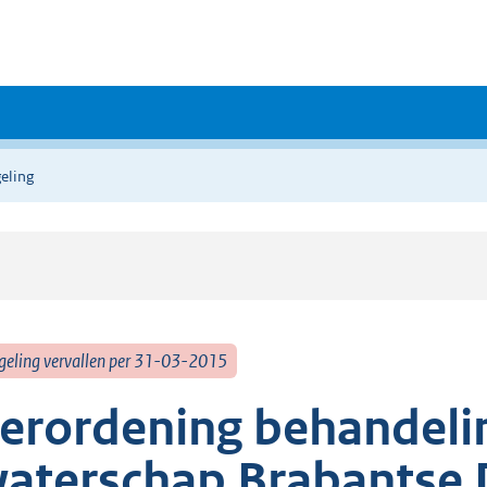
eling
geling vervallen per 31-03-2015
erordening behandeli
aterschap Brabantse 