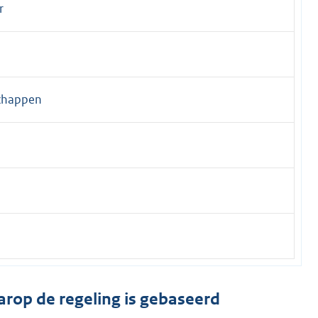
r
schappen
arop de regeling is gebaseerd