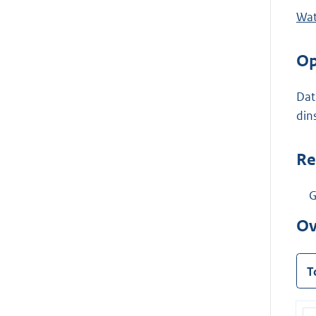
Wat
Op
Dat
din
Re
G
Ov
T