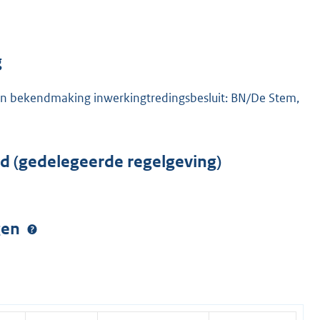
g
n bekendmaking inwerkingtredingsbesluit: BN/De Stem,
rd (gedelegeerde regelgeving)
ngen