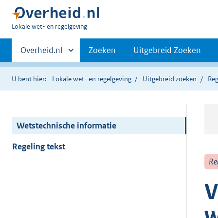
U
Lokale wet- en regelgeving
bent
Primaire
hier:
Andere
Overheid.nl
Zoeken
Uitgebreid Zoeken
sites
navigatie
binnen
U bent hier:
Lokale wet- en regelgeving
Uitgebreid zoeken
Reg
Wetstechnische informatie
Regeling tekst
Re
V
w