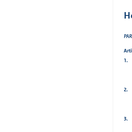
H
PAR
Art
1.
2.
3.