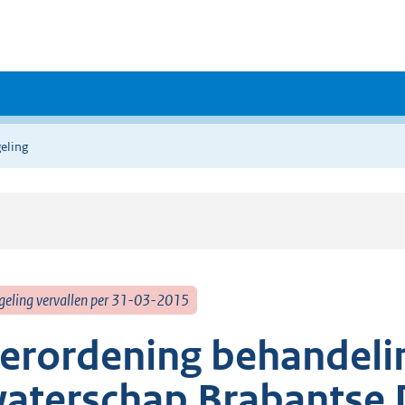
eling
geling vervallen per 31-03-2015
erordening behandeli
aterschap Brabantse 