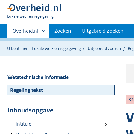
U
Lokale wet- en regelgeving
bent
Primaire
hier:
Andere
Overheid.nl
Zoeken
Uitgebreid Zoeken
sites
navigatie
binnen
U bent hier:
Lokale wet- en regelgeving
Uitgebreid zoeken
Reg
Wetstechnische informatie
Regeling tekst
Re
Inhoudsopgave
V
Intitule
w