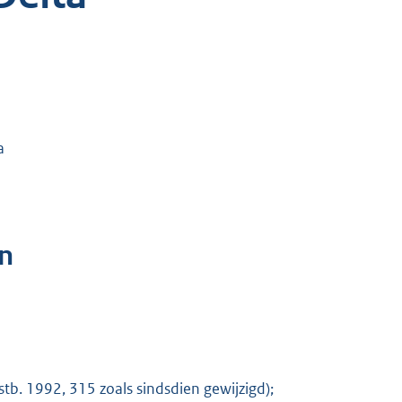
a
n
tb. 1992, 315 zoals sindsdien gewijzigd);