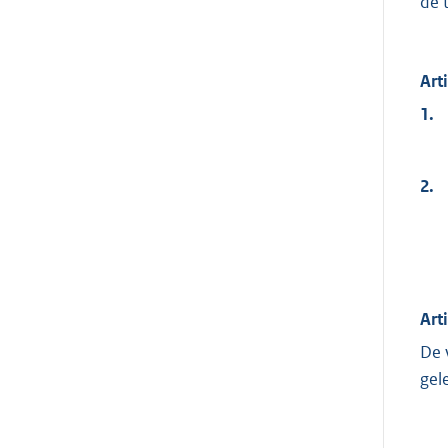
de 
Art
1.
2.
Art
De 
gel