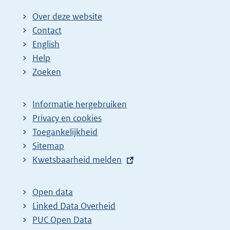
Over deze website
Contact
English
Help
Zoeken
Informatie hergebruiken
Privacy en cookies
Toegankelijkheid
Sitemap
E
Kwetsbaarheid melden
x
t
Open data
e
Linked Data Overheid
r
PUC Open Data
n