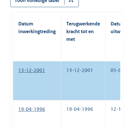
Toon volledige tabel
Datum
Terugwerkende
Datum
inwerkingtreding
kracht tot en
uitwerk
met
13-12-2001
13-12-2001
05-01-
19-04-1996
19-04-1996
12-12-