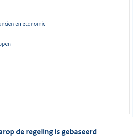
inanciën en economie
appen
arop de regeling is gebaseerd