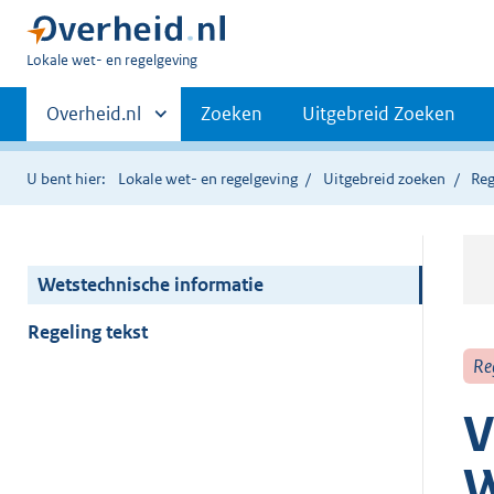
U
Lokale wet- en regelgeving
bent
Primaire
hier:
Andere
Overheid.nl
Zoeken
Uitgebreid Zoeken
sites
navigatie
binnen
U bent hier:
Lokale wet- en regelgeving
Uitgebreid zoeken
Reg
Wetstechnische informatie
Regeling tekst
Re
V
W