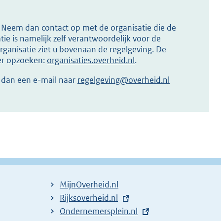
s? Neem dan contact op met de organisatie die de
ie is namelijk zelf verantwoordelijk voor de
ganisatie ziet u bovenaan de regelgeving. De
ier opzoeken:
organisaties.overheid.nl
.
r dan een e-mail naar
regelgeving@overheid.nl
MijnOverheid.nl
E
Rijksoverheid.nl
x
E
Ondernemersplein.nl