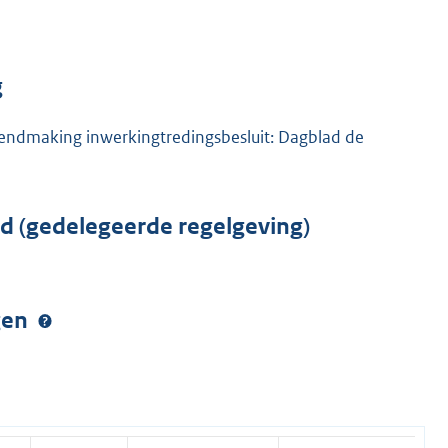
g
endmaking inwerkingtredingsbesluit: Dagblad de
rd (gedelegeerde regelgeving)
ngen