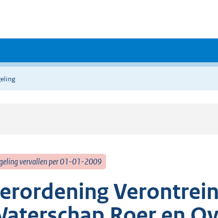
eling
geling vervallen per 01-01-2009
erordening Verontrein
aterschap Roer en O