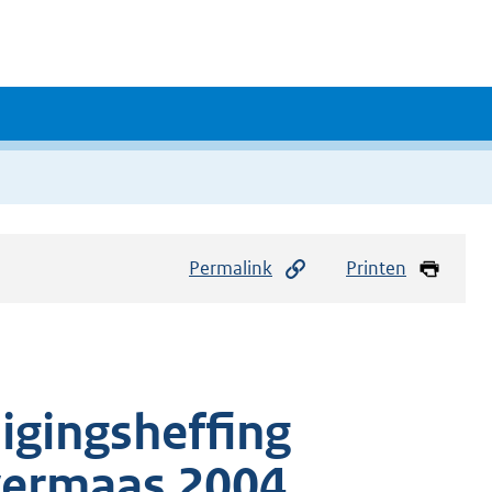
Permalink
Printen
igingsheffing
vermaas 2004