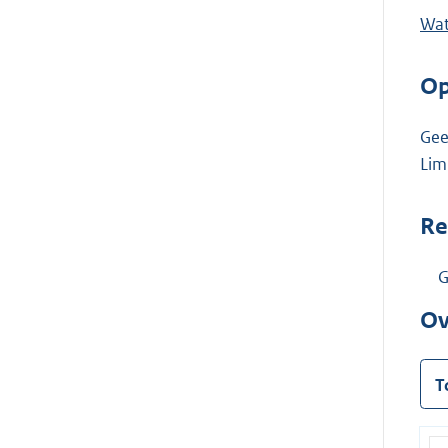
Wat
Op
Gee
Lim
Re
G
Ov
T