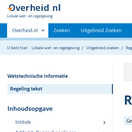
U
Lokale wet- en regelgeving
bent
Primaire
hier:
Andere
Overheid.nl
Zoeken
Uitgebreid Zoeken
sites
navigatie
binnen
U bent hier:
Lokale wet- en regelgeving
Uitgebreid zoeken
Reg
Wetstechnische informatie
Regeling tekst
R
Inhoudsopgave
Ge
Intitule