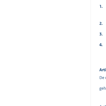
1.
2.
3.
4.
Art
De 
geh