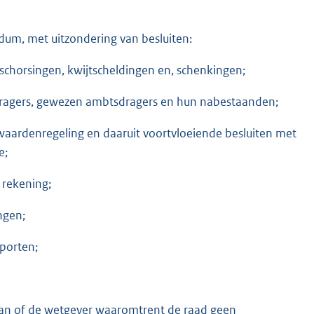
dum, met uitzondering van besluiten:
 schorsingen, kwijtscheldingen en, schenkingen;
dragers, gewezen ambtsdragers en hun nabestaanden;
orwaardenregeling en daaruit voortvloeiende besluiten met
e;
 rekening;
ngen;
porten;
gaan of de wetgever waaromtrent de raad geen