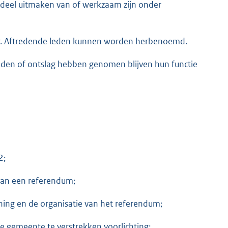
 deel uitmaken van of werkzaam zijn onder
ar. Aftredende leden kunnen worden herbenoemd.
treden of ontslag hebben genomen blijven hun functie
2;
 van een referendum;
ning en de organisatie van het referendum;
de gemeente te verstrekken voorlichting;