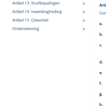
Artikel 13. Strafbepalingen
Art
Artikel 14. Inwerkingtreding
Con
Artikel 15. Citeertitel
a.
Ondertekening
b.
c.
d.
e.
f.
g.
h.