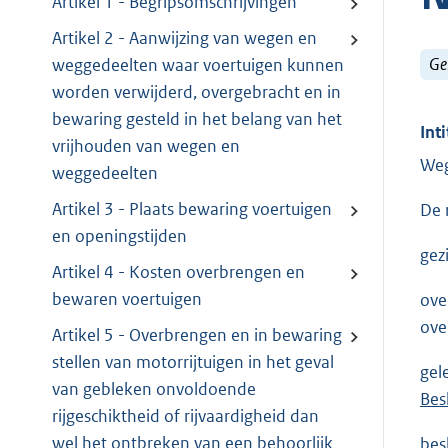
Artikel 1 - Begripsomschrijvingen
Artikel 2 - Aanwijzing van wegen en
Ge
weggedeelten waar voertuigen kunnen
worden verwijderd, overgebracht en in
bewaring gesteld in het belang van het
Inti
vrijhouden van wegen en
Weg
weggedeelten
Artikel 3 - Plaats bewaring voertuigen
De 
en openingstijden
gez
Artikel 4 - Kosten overbrengen en
bewaren voertuigen
ove
ove
Artikel 5 - Overbrengen en in bewaring
stellen van motorrijtuigen in het geval
gel
van gebleken onvoldoende
Bes
rijgeschiktheid of rijvaardigheid dan
wel het ontbreken van een behoorlijk
besl