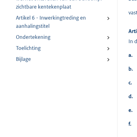
zichtbare kentekenplaat
vas
Artikel 6 - Inwerkingtreding en
aanhalingstitel
Art
Ondertekening
In 
Toelichting
a.
Bijlage
b.
c.
d.
e.
f.