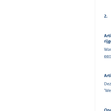
2.
Art
rij
Wan
eer
Art
Dez
‘We
Ond