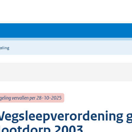
eling
geling vervallen per 28-10-2025
egsleepverordening g
ootdorp 2003