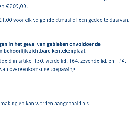
en € 205,00.
1,00 voor elk volgende etmaal of een gedeelte daarvan.
uigen in het geval van gebleken onvoldoende
en behoorlijk zichtbare kentekenplaat
doeld in
artikel 130, vierde lid
,
164, zevende lid
, en
174,
ng van overeenkomstige toepassing.
ndmaking en kan worden aangehaald als