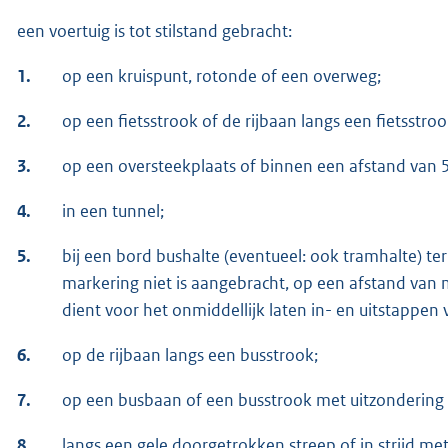
een voertuig is tot stilstand gebracht:
1.
op een kruispunt, rotonde of een overweg;
2.
op een fietsstrook of de rijbaan langs een fietsstroo
3.
op een oversteekplaats of binnen een afstand van 
4.
in een tunnel;
5.
bij een bord bushalte (eventueel: ook tramhalte) te
markering niet is aangebracht, op een afstand van m
dient voor het onmiddellijk laten in- en uitstappen 
6.
op de rijbaan langs een busstrook;
7.
op een busbaan of een busstrook met uitzondering v
8.
langs een gele doorgetrokken streep of in strijd me