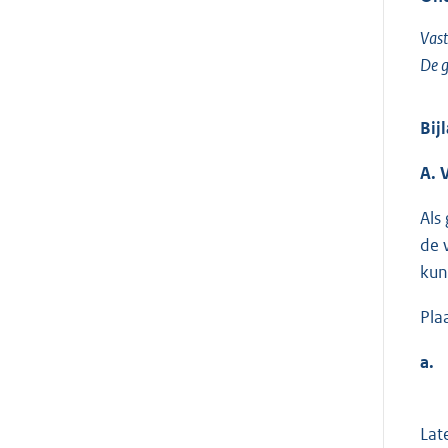
Vast
De g
Bij
A. 
Als
de 
kun
Pla
a.
Lat