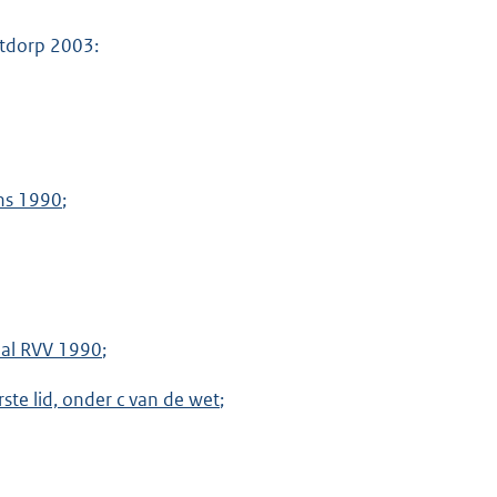
otdorp 2003:
ns 1990
;
r al RVV 1990
;
erste lid, onder c van de wet
;