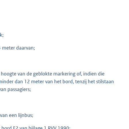
k;
5 meter daarvan;
r hoogte van de geblokte markering of, indien die
inder dan 12 meter van het bord, tenzij het stilstaan
van passagiers;
an een lijnbus;
t bord E2 van bijlage 1 RVV 1990;