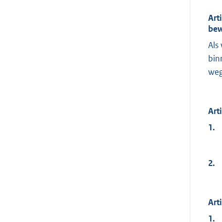
Art
bew
Als
bin
weg
Art
1.
2.
Art
1.