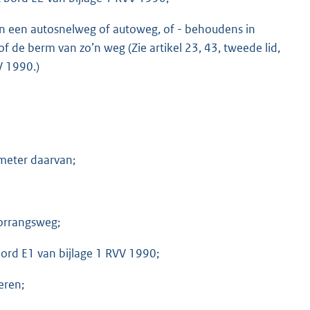
 van een autosnelweg of autoweg, of - behoudens in
f de berm van zo’n weg (Zie artikel 23, 43, tweede lid,
V 1990.)
 meter daarvan;
orrangsweg;
bord E1 van bijlage 1 RVV 1990;
eren;