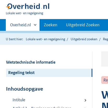
U
Lokale wet- en regelgeving
bent
Primaire
hier:
Andere
Overheid.nl
Zoeken
Uitgebreid Zoeken
sites
navigatie
binnen
U bent hier:
Lokale wet- en regelgeving
Uitgebreid zoeken
Reg
Wetstechnische informatie
Regeling tekst
Re
Inhoudsopgave
W
Intitule
N