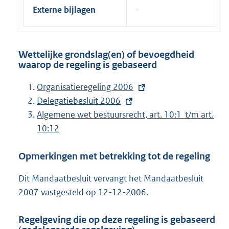
Externe bijlagen
Wettelijke grondslag(en) of bevoegdheid
waarop de regeling is gebaseerd
E
Organisatieregeling 2006
x
E
Delegatiebesluit 2006
t
x
Algemene wet bestuursrecht, art. 10:1 t/m art.
e
t
10:12
r
e
Opmerkingen met betrekking tot de regeling
n
r
e
n
Dit Mandaatbesluit vervangt het Mandaatbesluit
l
e
2007 vastgesteld op 12-12-2006.
i
l
n
i
Regelgeving die op deze regeling is gebaseerd
k
n