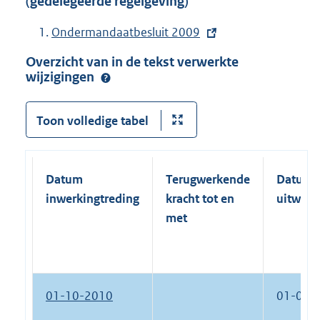
(gedelegeerde regelgeving)
:
k
1.
E
Ondermandaatbesluit 2009
:
x
Overzicht van in de tekst verwerkte
t
wijzigingen
e
r
Toon volledige tabel
n
e
l
Datum
Terugwerkende
Datum
i
inwerkingtreding
kracht tot en
uitwerk
n
met
k
:
01-10-2010
01-01-