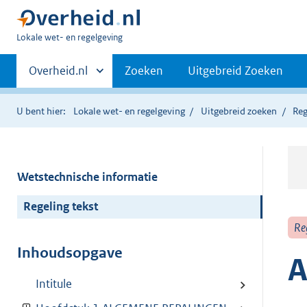
U
Lokale wet- en regelgeving
bent
Primaire
hier:
Andere
Overheid.nl
Zoeken
Uitgebreid Zoeken
sites
navigatie
binnen
U bent hier:
Lokale wet- en regelgeving
Uitgebreid zoeken
Reg
Wetstechnische informatie
Regeling tekst
Re
Inhoudsopgave
A
Intitule