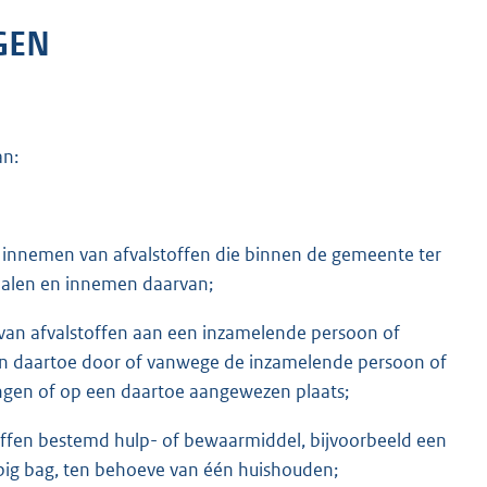
GEN
an:
of innemen van afvalstoffen die binnen de gemeente ter
halen en innemen daarvan;
 van afvalstoffen aan een inzamelende persoon of
en in daartoe door of vanwege de inzamelende persoon of
ingen of op een daartoe aangewezen plaats;
offen bestemd hulp- of bewaarmiddel, bijvoorbeeld een
 big bag, ten behoeve van één huishouden;