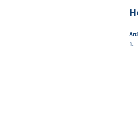
H
Art
1.