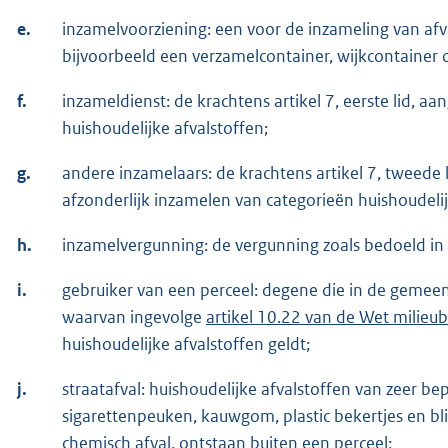
e.
inzamelvoorziening: een voor de inzameling van afv
bijvoorbeeld een verzamelcontainer, wijkcontainer
f.
inzameldienst: de krachtens artikel 7, eerste lid, 
huishoudelijke afvalstoffen;
g.
andere inzamelaars: de krachtens artikel 7, tweede 
afzonderlijk inzamelen van categorieën huishoudelij
h.
inzamelvergunning: de vergunning zoals bedoeld in a
i.
gebruiker van een perceel: degene die in de gemeent
waarvan ingevolge
artikel 10.22 van de Wet milieu
huishoudelijke afvalstoffen geldt;
j.
straatafval: huishoudelijke afvalstoffen van zeer b
sigarettenpeuken, kauwgom, plastic bekertjes en bli
chemisch afval, ontstaan buiten een perceel;