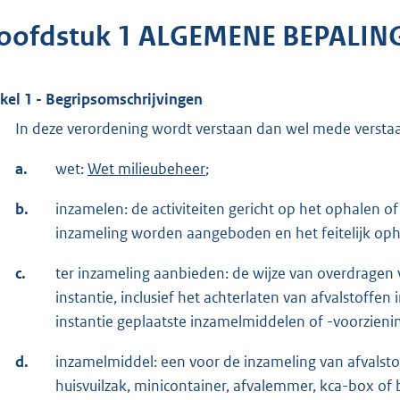
oofdstuk 1 ALGEMENE BEPALIN
ikel 1 - Begripsomschrijvingen
In deze verordening wordt verstaan dan wel mede versta
a.
wet:
Wet milieubeheer
;
b.
inzamelen: de activiteiten gericht op het ophalen 
inzameling worden aangeboden en het feitelijk op
c.
ter inzameling aanbieden: de wijze van overdragen
instantie, inclusief het achterlaten van afvalstoff
instantie geplaatste inzamelmiddelen of -voorzien
d.
inzamelmiddel: een voor de inzameling van afvalst
huisvuilzak, minicontainer, afvalemmer, kca-box of