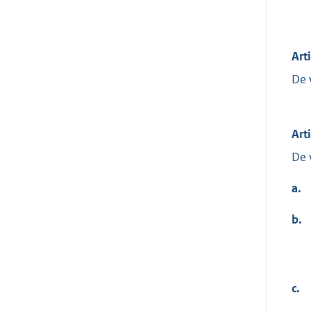
Art
De 
Art
De 
a.
b.
c.