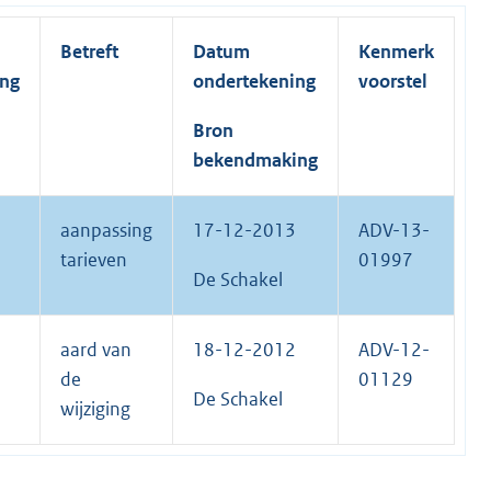
Betreft
Datum
Kenmerk
ing
ondertekening
voorstel
Bron
bekendmaking
aanpassing
17-12-2013
ADV-13-
tarieven
01997
De Schakel
aard van
18-12-2012
ADV-12-
de
01129
De Schakel
wijziging