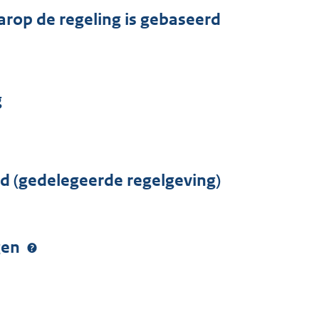
arop de regeling is gebaseerd
g
rd (gedelegeerde regelgeving)
ngen