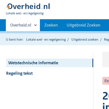
U
Lokale wet- en regelgeving
bent
Primaire
hier:
Andere
Overheid.nl
Zoeken
Uitgebreid Zoeken
sites
navigatie
binnen
U bent hier:
Lokale wet- en regelgeving
Uitgebreid zoeken
Reg
Wetstechnische informatie
Regeling tekst
Re
2
i