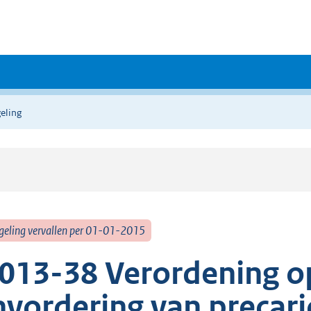
eling
geling vervallen per 01-01-2015
013-38 Verordening op
nvordering van precar