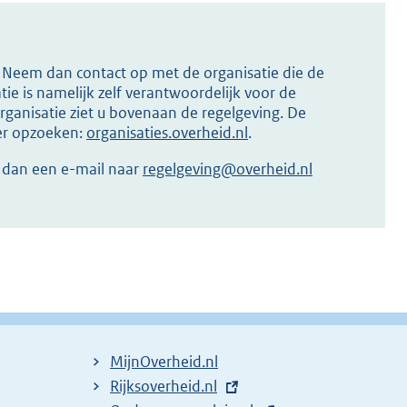
s? Neem dan contact op met de organisatie die de
ie is namelijk zelf verantwoordelijk voor de
ganisatie ziet u bovenaan de regelgeving. De
ier opzoeken:
organisaties.overheid.nl
.
r dan een e-mail naar
regelgeving@overheid.nl
MijnOverheid.nl
E
Rijksoverheid.nl