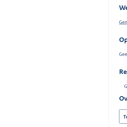
We
Gem
Op
Gee
Re
G
Ov
T