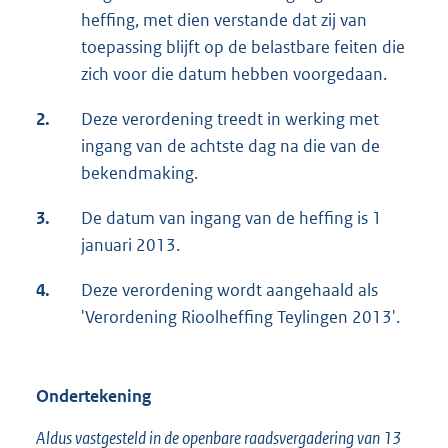
heffing, met dien verstande dat zij van
r
toepassing blijft op de belastbare feiten die
n
zich voor die datum hebben voorgedaan.
e
l
2.
Deze verordening treedt in werking met
i
ingang van de achtste dag na die van de
n
bekendmaking.
k
:
3.
De datum van ingang van de heffing is 1
januari 2013.
4.
Deze verordening wordt aangehaald als
'Verordening Rioolheffing Teylingen 2013'.
Ondertekening
Aldus vastgesteld in de openbare raadsvergadering van 13