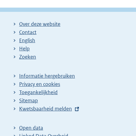
Over deze website
Contact
English
Help
Zoeken
Informatie hergebruiken
Privacy en cookies
Toegankelijkheid
Sitemap
E
Kwetsbaarheid melden
x
t
Open data
e
Linked Data Overheid