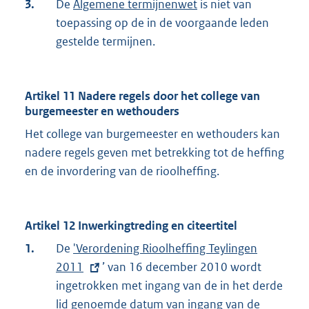
3.
De
Algemene termijnenwet
is niet van
toepassing op de in de voorgaande leden
gestelde termijnen.
Artikel 11 Nadere regels door het college van
burgemeester en wethouders
Het college van burgemeester en wethouders kan
nadere regels geven met betrekking tot de heffing
en de invordering van de rioolheffing.
Artikel 12 Inwerkingtreding en citeertitel
1.
De
E
'Verordening Rioolheffing Teylingen
2011
x
’ van 16 december 2010 wordt
ingetrokken met ingang van de in het derde
t
lid genoemde datum van ingang van de
e