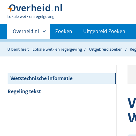
U
Lokale wet- en regelgeving
bent
Primaire
hier:
Andere
Overheid.nl
Zoeken
Uitgebreid Zoeken
sites
navigatie
binnen
U bent hier:
Lokale wet- en regelgeving
Uitgebreid zoeken
Reg
Wetstechnische informatie
Regeling tekst
V
W