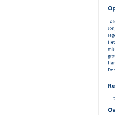
Op
Toe
Jon
reg
Het
mis
gro
Han
De 
Re
G
Ov