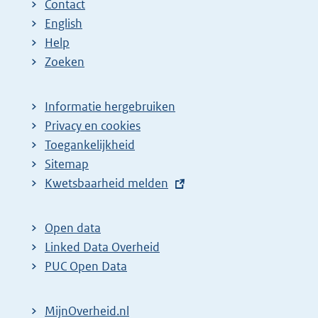
Contact
English
Help
Zoeken
Informatie hergebruiken
Privacy en cookies
Toegankelijkheid
Sitemap
E
Kwetsbaarheid melden
x
t
Open data
e
Linked Data Overheid
r
PUC Open Data
n
e
MijnOverheid.nl
l