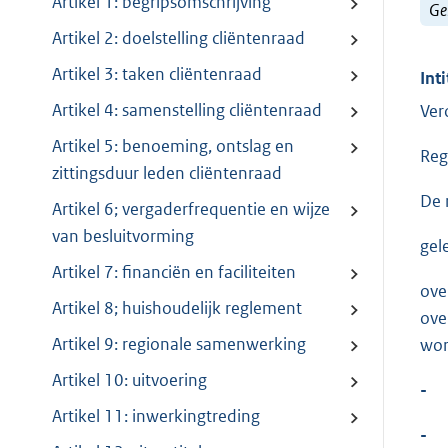
Artikel 1: begripsomschrijving
Ge
Artikel 2: doelstelling cliëntenraad
Artikel 3: taken cliëntenraad
Inti
Artikel 4: samenstelling cliëntenraad
Ver
Artikel 5: benoeming, ontslag en
Reg
zittingsduur leden cliëntenraad
De 
Artikel 6; vergaderfrequentie en wijze
van besluitvorming
gel
Artikel 7: financiën en faciliteiten
ove
Artikel 8; huishoudelijk reglement
ove
Artikel 9: regionale samenwerking
wor
Artikel 10: uitvoering
-
Artikel 11: inwerkingtreding
-