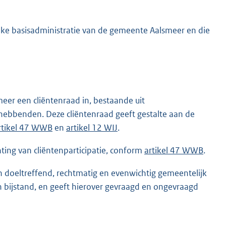
jke basisadministratie van de gemeente Aalsmeer en die
eer een cliëntenraad in, bestaande uit
ebbenden. Deze cliëntenraad geeft gestalte aan de
rtikel 47 WWB
en
artikel 12 WIJ
.
hting van cliëntenparticipatie, conform
artikel 47 WWB
.
n doeltreffend, rechtmatig en evenwichtig gemeentelijk
n bijstand, en geeft hierover gevraagd en ongevraagd