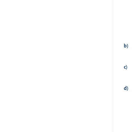
b)
c)
d)