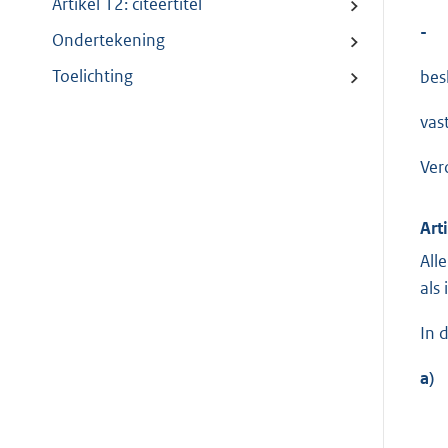
Artikel 12: citeertitel
-
Ondertekening
Toelichting
besl
vast
Ver
Art
All
als
In 
a)