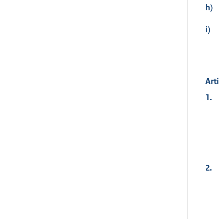
h)
i)
Art
1.
2.