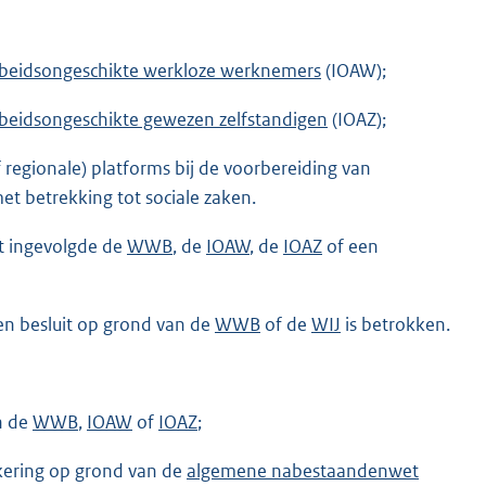
rbeidsongeschikte werkloze werknemers
(IOAW);
rbeidsongeschikte gewezen zelfstandigen
(IOAZ);
f regionale) platforms bij de voorbereiding van
et betrekking tot sociale zaken.
gt ingevolgde de
WWB
, de
IOAW
, de
IOAZ
of een
en besluit op grond van de
WWB
of de
WIJ
is betrokken.
n de
WWB
,
IOAW
of
IOAZ
;
kering op grond van de
algemene nabestaandenwet