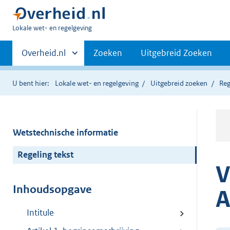
U
Lokale wet- en regelgeving
bent
Primaire
hier:
Andere
Overheid.nl
Zoeken
Uitgebreid Zoeken
sites
navigatie
binnen
U bent hier:
Lokale wet- en regelgeving
Uitgebreid zoeken
Reg
Wetstechnische informatie
Regeling tekst
V
Inhoudsopgave
A
Intitule