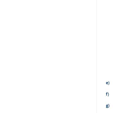
e)
f)
g)