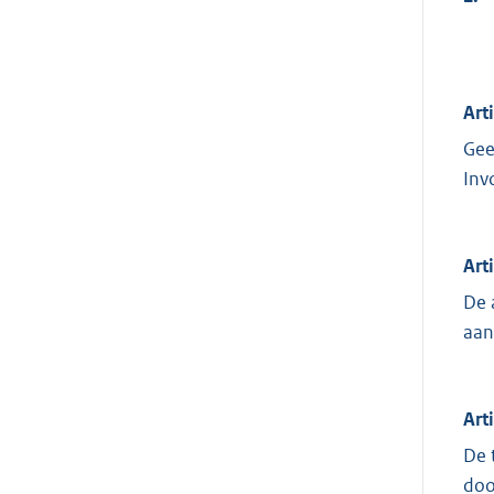
Art
Gee
Inv
Art
De 
aan
Art
De 
doo