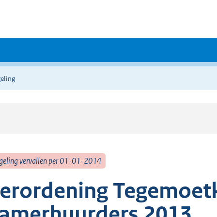
eling
geling vervallen per 01-01-2014
erordening Tegemoet
amerhuurders 2013