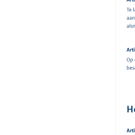
Te 
aan
als
Art
Op 
bes
H
Art