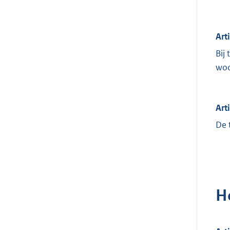
Art
Bij
woo
Art
De 
H