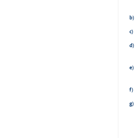
b)
c)
d)
e)
f)
g)