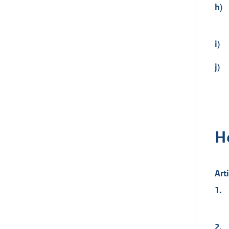
h)
i)
j)
H
Art
1.
2.