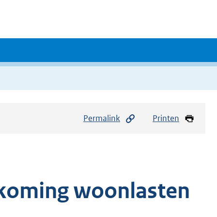
Permalink
Printen
koming woonlasten