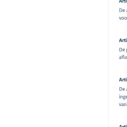
Art
De 
voo
Art
De 
afl
Art
De 
ing
van
Art