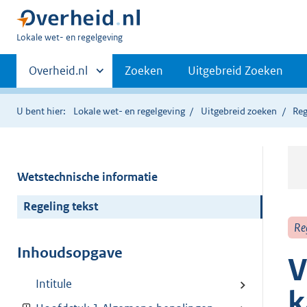
U
Lokale wet- en regelgeving
bent
Primaire
hier:
Andere
Overheid.nl
Zoeken
Uitgebreid Zoeken
sites
navigatie
binnen
U bent hier:
Lokale wet- en regelgeving
Uitgebreid zoeken
Reg
Wetstechnische informatie
Regeling tekst
Re
Inhoudsopgave
V
Intitule
k