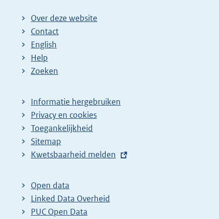
Over deze website
Contact
English
Help
Zoeken
Informatie hergebruiken
Privacy en cookies
Toegankelijkheid
Sitemap
E
Kwetsbaarheid melden
x
t
Open data
e
Linked Data Overheid
r
PUC Open Data