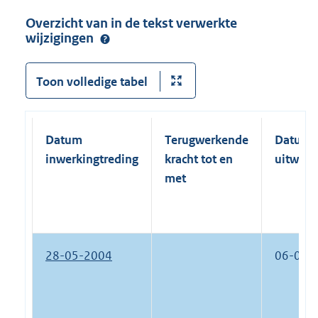
Overzicht van in de tekst verwerkte
wijzigingen
Toon volledige tabel
Datum
Terugwerkende
Datum
inwerkingtreding
kracht tot en
uitwerk
met
28-05-2004
06-04-