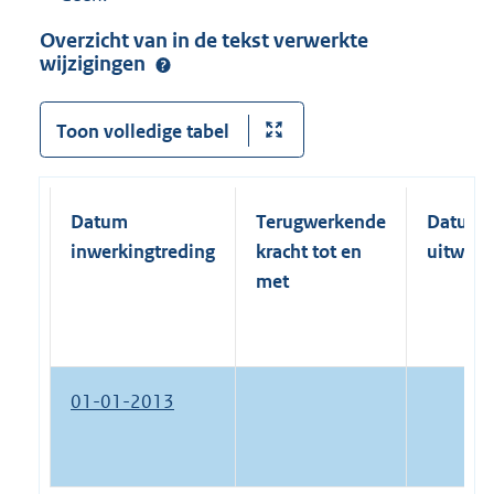
Overzicht van in de tekst verwerkte
wijzigingen
Toon volledige tabel
Datum
Terugwerkende
Datum
inwerkingtreding
kracht tot en
uitwerk
met
01-01-2013