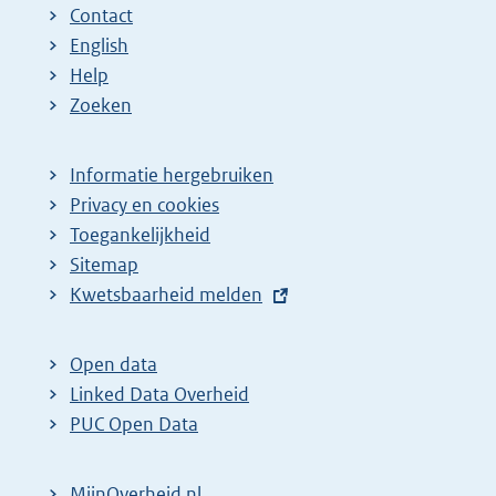
Contact
English
Help
Zoeken
Informatie hergebruiken
Privacy en cookies
Toegankelijkheid
Sitemap
E
Kwetsbaarheid melden
x
t
Open data
e
Linked Data Overheid
r
PUC Open Data
n
e
MijnOverheid.nl