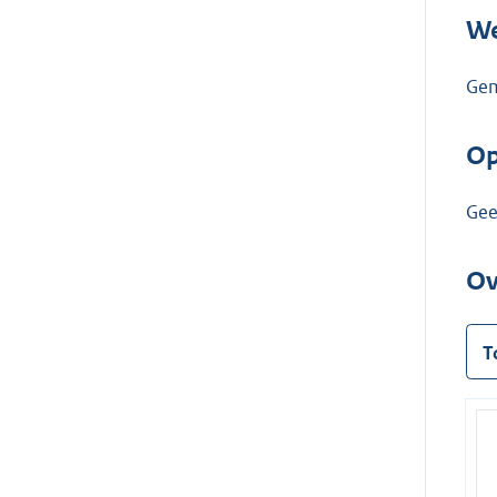
We
Gem
Op
Ge
Ov
T