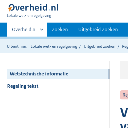
U
Lokale wet- en regelgeving
bent
Primaire
hier:
Andere
Overheid.nl
Zoeken
Uitgebreid Zoeken
sites
navigatie
binnen
U bent hier:
Lokale wet- en regelgeving
Uitgebreid zoeken
Reg
Wetstechnische informatie
Regeling tekst
Re
V
v