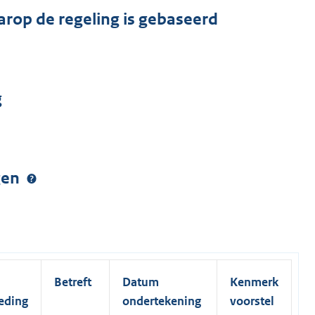
arop de regeling is gebaseerd
g
ngen
Betreft
Datum
Kenmerk
eding
ondertekening
voorstel