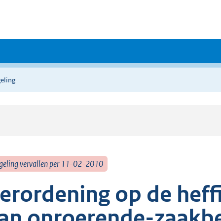
eling
geling vervallen per 11-02-2010
erordening op de heff
an onroerende-zaakbe