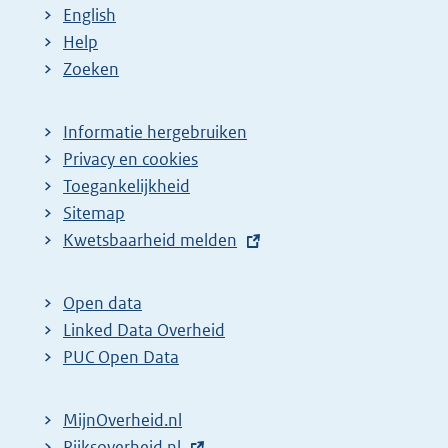
English
Help
Zoeken
Informatie hergebruiken
Privacy en cookies
Toegankelijkheid
Sitemap
E
Kwetsbaarheid melden
x
t
Open data
e
Linked Data Overheid
r
PUC Open Data
n
e
MijnOverheid.nl
l
E
Rijksoverheid.nl