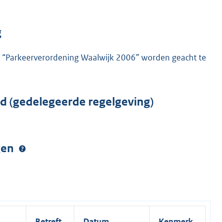
g
e “Parkeerverordening Waalwijk 2006” worden geacht te
rd (gedelegeerde regelgeving)
ngen
Betreft
Datum
Kenmerk