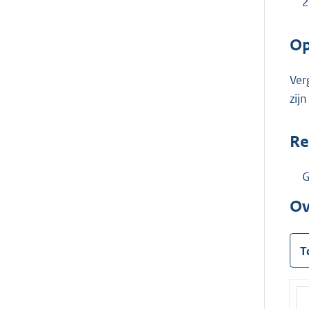
Op
Ver
zij
Re
G
Ov
T