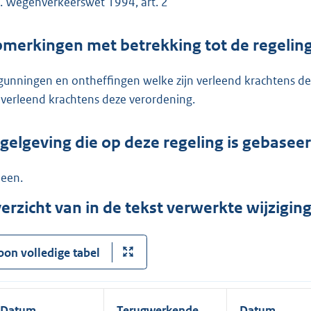
Wegenverkeerswet 1994, art. 2
merkingen met betrekking tot de regelin
gunningen en ontheffingen welke zijn verleend krachtens d
n verleend krachtens deze verordening.
gelgeving die op deze regeling is gebasee
een.
erzicht van in de tekst verwerkte wijzigi
oon volledige tabel
Datum
Terugwerkende
Datum