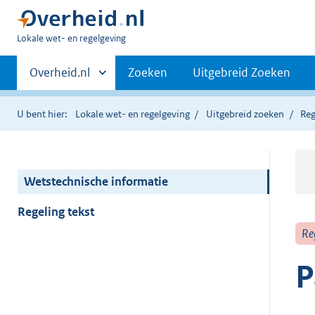
U
Lokale wet- en regelgeving
bent
Primaire
hier:
Andere
Overheid.nl
Zoeken
Uitgebreid Zoeken
sites
navigatie
binnen
U bent hier:
Lokale wet- en regelgeving
Uitgebreid zoeken
Reg
Wetstechnische informatie
Regeling tekst
Re
P