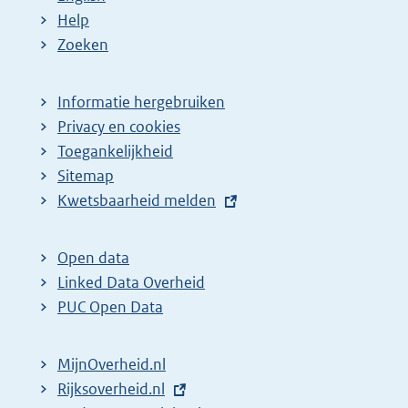
Help
Zoeken
Informatie hergebruiken
Privacy en cookies
Toegankelijkheid
Sitemap
E
Kwetsbaarheid melden
x
t
Open data
e
Linked Data Overheid
r
PUC Open Data
n
e
MijnOverheid.nl
l
E
Rijksoverheid.nl
i