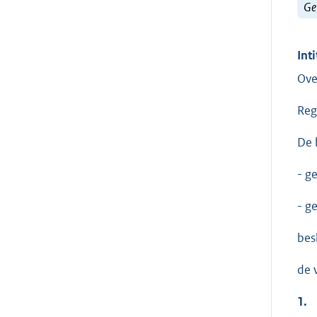
Ge
Inti
Ove
Reg
De 
- g
- g
besl
de 
1.