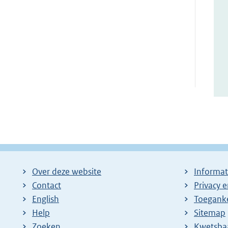
Over deze website
Informat
Contact
Privacy 
English
Toeganke
Help
Sitemap
Zoeken
E
Kwetsba