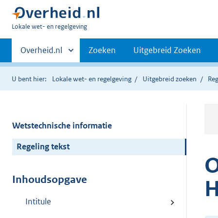
U
Lokale wet- en regelgeving
bent
Primaire
hier:
Andere
Overheid.nl
Zoeken
Uitgebreid Zoeken
sites
navigatie
binnen
U bent hier:
Lokale wet- en regelgeving
Uitgebreid zoeken
Reg
Wetstechnische informatie
Regeling tekst
O
Inhoudsopgave
H
Intitule