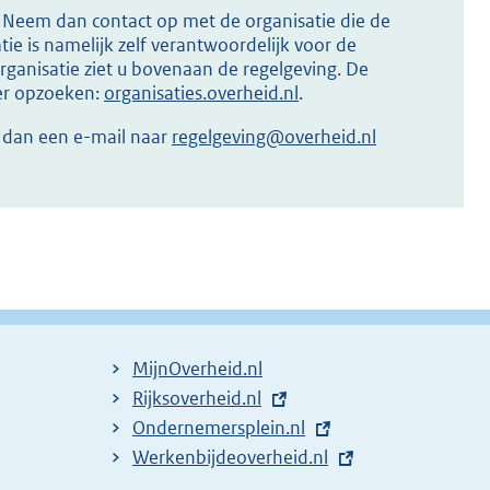
s? Neem dan contact op met de organisatie die de
ie is namelijk zelf verantwoordelijk voor de
ganisatie ziet u bovenaan de regelgeving. De
ier opzoeken:
organisaties.overheid.nl
.
r dan een e-mail naar
regelgeving@overheid.nl
MijnOverheid.nl
E
Rijksoverheid.nl
x
E
Ondernemersplein.nl
t
x
E
Werkenbijdeoverheid.nl
e
t
x