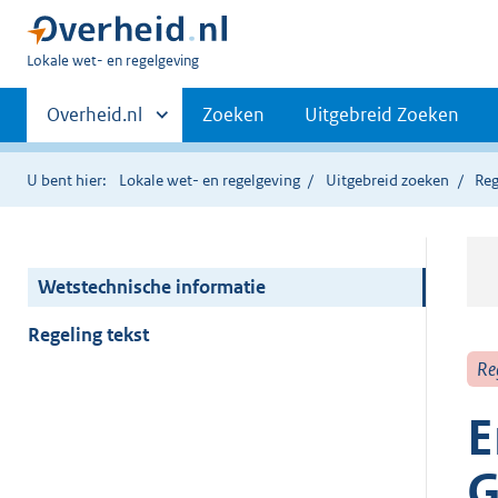
U
Lokale wet- en regelgeving
bent
Primaire
hier:
Andere
Overheid.nl
Zoeken
Uitgebreid Zoeken
sites
navigatie
binnen
U bent hier:
Lokale wet- en regelgeving
Uitgebreid zoeken
Reg
Wetstechnische informatie
Regeling tekst
Re
E
G