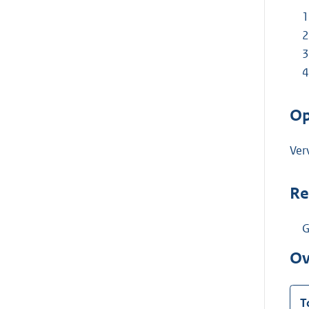
Op
Ver
Re
G
Ov
T