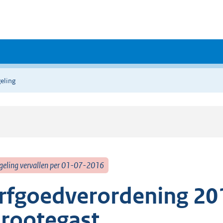
eling
geling vervallen per 01-07-2016
rfgoedverordening 2
rootegast