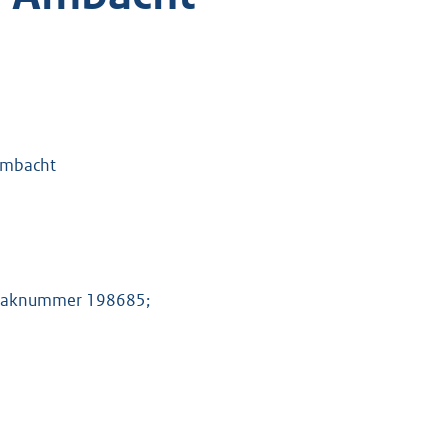
Ambacht
 zaaknummer 198685;