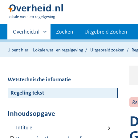
U
Lokale wet- en regelgeving
bent
Primaire
hier:
Andere
Overheid.nl
Zoeken
Uitgebreid Zoeken
sites
navigatie
binnen
U bent hier:
Lokale wet- en regelgeving
Uitgebreid zoeken
Reg
Wetstechnische informatie
Regeling tekst
Re
Inhoudsopgave
D
Intitule
G