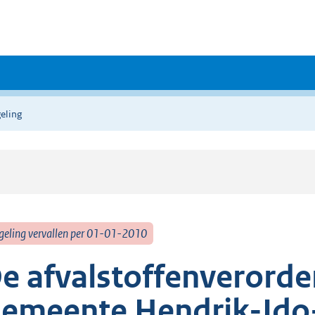
eling
geling vervallen per 01-01-2010
e afvalstoffenverorde
emeente Hendrik-Id