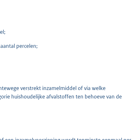
el;
aantal percelen;
ntewege verstrekt inzamelmiddel of via welke
orie huishoudelijke afvalstoffen ten behoeve van de
 of een inzamelvoorziening wordt tenminste eenmaal per