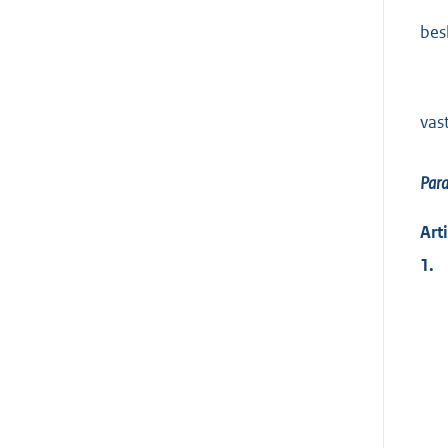
besl
vast
Par
Art
1.