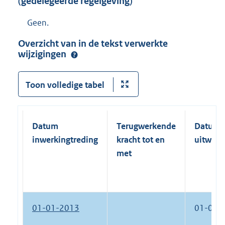
(gedelegeerde regelgeving)
Geen.
Overzicht van in de tekst verwerkte
wijzigingen
Toon volledige tabel
Datum
Terugwerkende
Datum
inwerkingtreding
kracht tot en
uitwerk
met
01-01-2013
01-01-