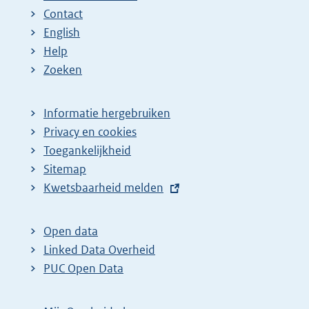
Contact
English
Help
Zoeken
Informatie hergebruiken
Privacy en cookies
Toegankelijkheid
Sitemap
E
Kwetsbaarheid melden
x
t
Open data
e
Linked Data Overheid
r
PUC Open Data
n
e