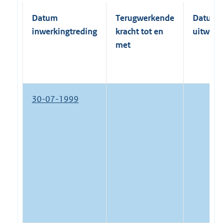
Datum
Terugwerkende
Datum
inwerkingtreding
kracht tot en
uitwerk
met
30-07-1999