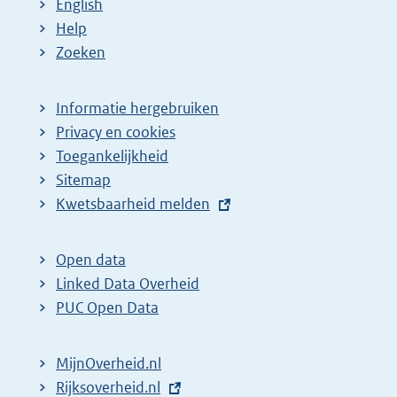
English
Help
Zoeken
Informatie hergebruiken
Privacy en cookies
Toegankelijkheid
Sitemap
E
Kwetsbaarheid melden
x
t
Open data
e
Linked Data Overheid
r
PUC Open Data
n
e
MijnOverheid.nl
l
E
Rijksoverheid.nl
i