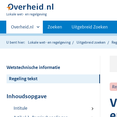
U
Lokale wet- en regelgeving
bent
Primaire
hier:
Andere
Overheid.nl
Zoeken
Uitgebreid Zoeken
sites
navigatie
binnen
U bent hier:
Lokale wet- en regelgeving
Uitgebreid zoeken
Reg
Wetstechnische informatie
Regeling tekst
Re
Inhoudsopgave
V
Intitule
e