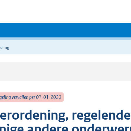
eling
geling vervallen per 01-01-2020
erordening, regelende
nige andere onderwer