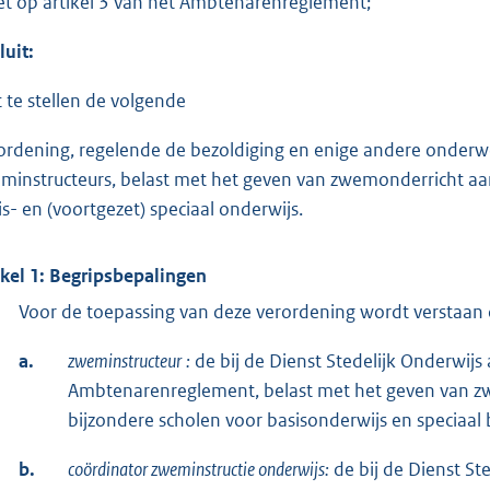
et op artikel 3 van het Ambtenarenreglement;
luit:
t te stellen de volgende
ordening, regelende de bezoldiging en enige andere onderw
minstructeurs, belast met het geven van zwemonderricht aa
is- en (voortgezet) speciaal onderwijs.
ikel 1: Begripsbepalingen
Voor de toepassing van deze verordening wordt verstaan 
a.
zweminstructeur
:
de bij de Dienst Stedelijk Onderwijs
Ambtenarenreglement, belast met het geven van z
bijzondere scholen voor basisonderwijs en speciaal 
b.
coördinator zweminstructie onderwijs:
de bij de Dienst St