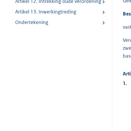
Gel
Artikel 12. Intrekking oude verordening
Artikel 13. Inwerkingtreding
Bes
Ondertekening
vas
Ver
zwe
bas
Art
1.