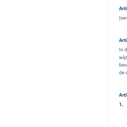
Art
[ver
Art
In 
wij
bev
de 
Art
1.