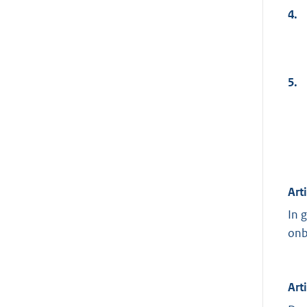
4.
5.
Art
In 
onb
Arti