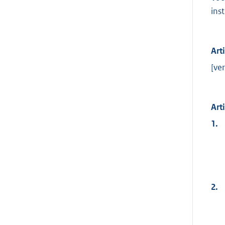
ins
Art
[ver
Art
1.
2.