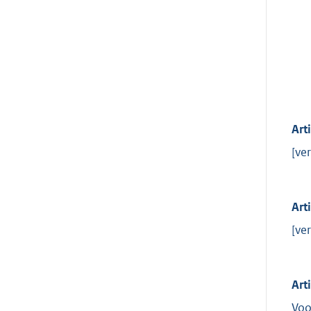
Art
[ver
Art
[ver
Art
Voo