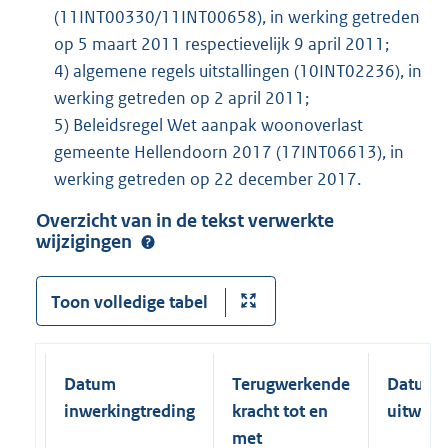
(11INT00330/11INT00658), in werking getreden
op 5 maart 2011 respectievelijk 9 april 2011;
4) algemene regels uitstallingen (10INT02236), in
werking getreden op 2 april 2011;
5) Beleidsregel Wet aanpak woonoverlast
gemeente Hellendoorn 2017 (17INT06613), in
werking getreden op 22 december 2017.
Overzicht van in de tekst verwerkte
wijzigingen
Toon volledige tabel
Datum
Terugwerkende
Datum
inwerkingtreding
kracht tot en
uitwerk
met