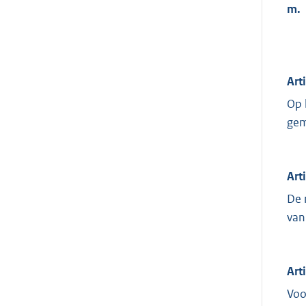
m.
Art
Op 
gem
Art
De 
van
Art
Voo