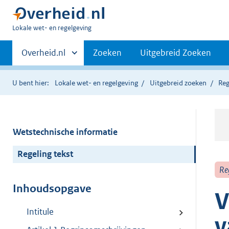
U
Lokale wet- en regelgeving
bent
Primaire
hier:
Andere
Overheid.nl
Zoeken
Uitgebreid Zoeken
sites
navigatie
binnen
U bent hier:
Lokale wet- en regelgeving
Uitgebreid zoeken
Reg
Wetstechnische informatie
Regeling tekst
Re
Inhoudsopgave
V
Intitule
v