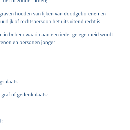
n met of zonder urnen;
begraven houden van lijken van doodgeborenen en
rlijk of rechtspersoon het uitsluitend recht is
te in beheer waarin aan een ieder gelegenheid wordt
renen en personen jonger
gsplaats.
graf of gedenkplaats;
d;