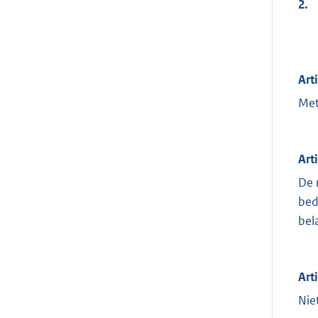
2.
Art
Met
Art
De 
bed
bel
Art
Nie