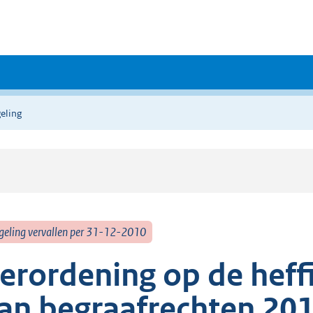
eling
geling vervallen per 31-12-2010
erordening op de heff
an begraafrechten 20