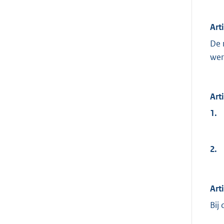
Art
De 
wer
Art
1.
2.
Art
Bij