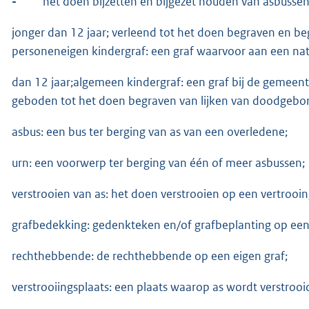
-
het doen bijzetten en bijgezet houden van asbusse
jonger dan 12 jaar; verleend tot het doen begraven en 
personeneigen kindergraf: een graf waarvoor aan een natuu
dan 12 jaar;algemeen kindergraf: een graf bij de gemeen
geboden tot het doen begraven van lijken van doodgebo
asbus: een bus ter berging van as van een overledene;
urn: een voorwerp ter berging van één of meer asbussen;
verstrooien van as: het doen verstrooien op een vertrooin
grafbedekking: gedenkteken en/of grafbeplanting op een 
rechthebbende: de rechthebbende op een eigen graf;
verstrooiingsplaats: een plaats waarop as wordt verstrooi