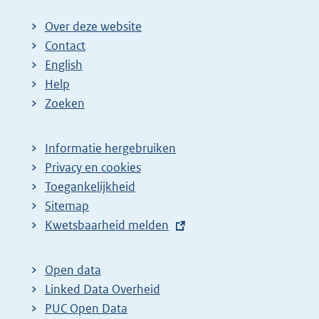
Over deze website
Contact
English
Help
Zoeken
Informatie hergebruiken
Privacy en cookies
Toegankelijkheid
Sitemap
E
Kwetsbaarheid melden
x
t
Open data
e
Linked Data Overheid
r
PUC Open Data