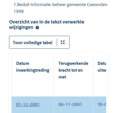
1.Besluit Informatie-beheer gemeente Coevorden
1998
Overzicht van in de tekst verwerkte
wijzigingen
Toon volledige tabel
Datum
Terugwerkende
Datum
inwerkingtreding
kracht tot en
uitwerk
met
01-12-2001
06-11-2001
30-09-