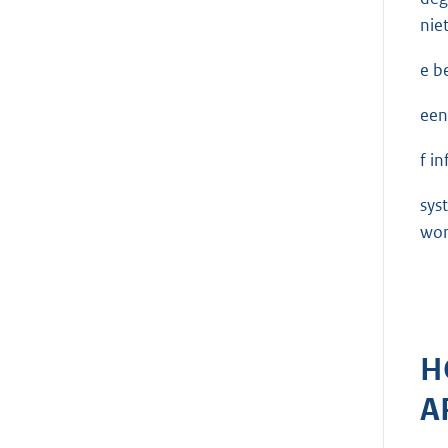
nie
e b
een
f i
sys
wor
H
A