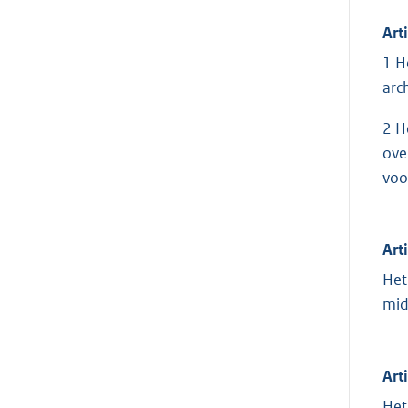
Art
1 H
arc
2 H
ove
voo
Art
Het
mid
Art
Het