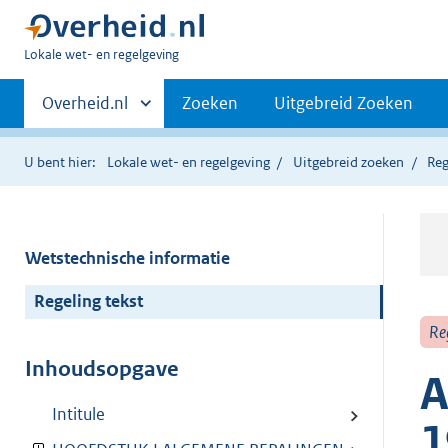
U
Lokale wet- en regelgeving
bent
Primaire
hier:
Andere
Overheid.nl
Zoeken
Uitgebreid Zoeken
sites
navigatie
binnen
U bent hier:
Lokale wet- en regelgeving
Uitgebreid zoeken
Reg
Wetstechnische informatie
Regeling tekst
Re
Inhoudsopgave
A
Intitule
1