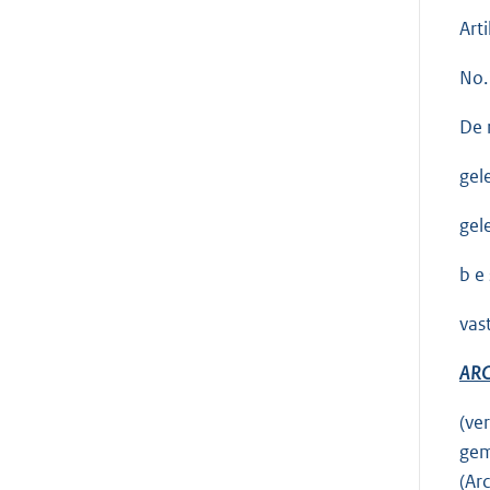
Arti
No.
De 
gel
gel
b e s
vas
ARC
(ve
gem
(Ar