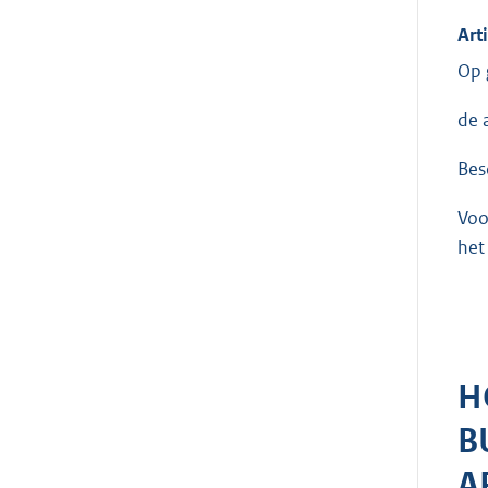
Art
Op 
de 
Bes
Voo
het
H
B
A