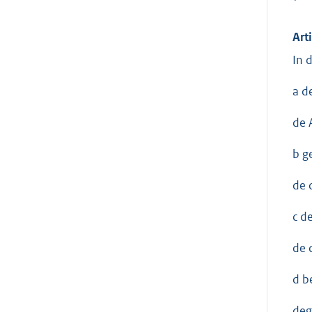
Art
In 
a d
de 
b g
de 
c d
de 
d b
deg