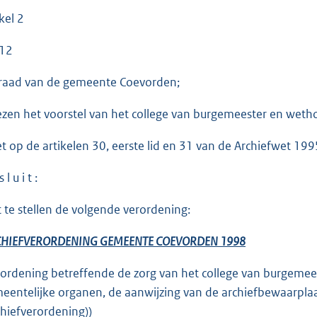
kel 2
12
raad van de gemeente Coevorden;
ezen het voorstel van het college van burgemeester en weth
et op de artikelen 30, eerste lid en 31 van de Archiefwet 199
 l u i t :
t te stellen de volgende verordening:
HIEFVERORDENING GEMEENTE COEVORDEN 1998
rordening betreffende de zorg van het college van burgeme
eentelijke organen, de aanwijzing van de archiefbewaarpla
chiefverordening))