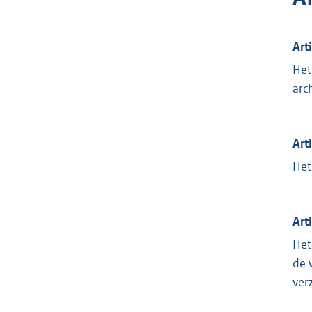
Art
Het
arc
Art
Het
Art
Het
de 
ver