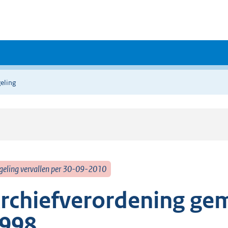
eling
geling vervallen per 30-09-2010
rchiefverordening ge
998