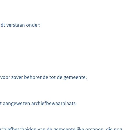
dt verstaan onder:
, voor zover behorende tot de gemeente;
t aangewezen archiefbewaarplaats;
 archiefbescheiden van de gemeentelijke organen, die nog