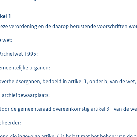
ikel 1
deze verordening en de daarop berustende voorschriften wor
e wet:
Archiefwet 1995;
emeentelijke organen:
overheidsorganen, bedoeld in artikel 1, onder b, van de wet
e archiefbewaarplaats:
door de gemeenteraad overeenkomstig artikel 31 van de we
eheerder:
ene die ingevolge artikel 4 is belast met het beheer van de