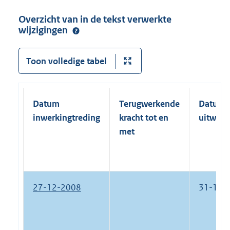
Overzicht van in de tekst verwerkte
wijzigingen
Toon volledige tabel
Datum
Terugwerkende
Datum
inwerkingtreding
kracht tot en
uitwerk
met
27-12-2008
31-12-