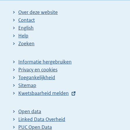
Over deze website
Contact
English
Help
Zoeken
Informatie hergebruiken
Privacy en cookies
Toegankelijkheid
Sitemap
E
Kwetsbaarheid melden
x
t
Open data
e
Linked Data Overheid
r
PUC Open Data