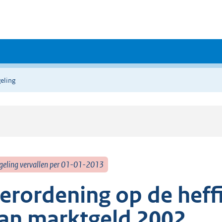
eling
geling vervallen per 01-01-2013
erordening op de heff
an marktgeld 2002