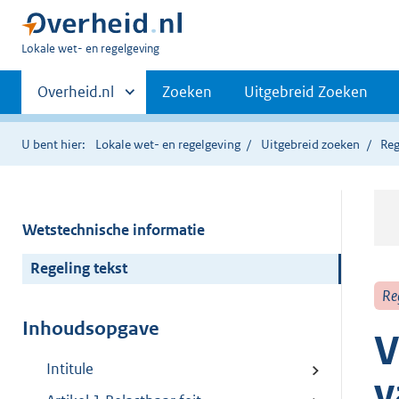
U
Lokale wet- en regelgeving
bent
Primaire
hier:
Andere
Overheid.nl
Zoeken
Uitgebreid Zoeken
sites
navigatie
binnen
U bent hier:
Lokale wet- en regelgeving
Uitgebreid zoeken
Reg
Wetstechnische informatie
Regeling tekst
Re
Inhoudsopgave
V
Intitule
v