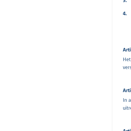
3.
4.
Art
Het
ver
Art
In 
uit
Art