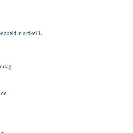
edoeld in artikel 1.
r dag
 de