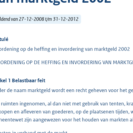
ldend van 27-12-2008 t/m 31-12-2012
tulé
ordening op de heffing en invordering van marktgeld 2002
ORDENING OP DE HEFFING EN INVORDERING VAN MARKTG
ikel 1 Belastbaar feit
er de naam marktgeld wordt een recht geheven voor het ge
 ruimten ingenomen, al dan niet met gebruik van tenten, kr
kopen en afleveren van goederen, op de plaatsenen tijden, 
eentewet zijn aangewezen voor het houden van markten a
nsten in verband met de markt.