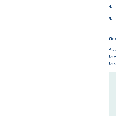
3.
4.
Ond
Aldu
De v
De s