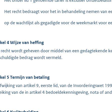
Het onder lid 1 genoemde tarief is exclusief omzetbelasti
Het recht bedraagt voor het in behandeling nemen van een
op de wachtlijst als gegadigde voor de weekmarkt voor ee
ikel 4 Wijze van heffing
 recht wordt geheven door middel van een gedagtekende ken
schuldigde bedrag wordt vermeld.
ikel 5 Termijn van betaling
afwijking van artikel 9, eerste lid, van de Invorderingswet
reiking van de in artikel 4 bedoeldekennisgeving, nota of ande
ikel 6 Kwijtschelding