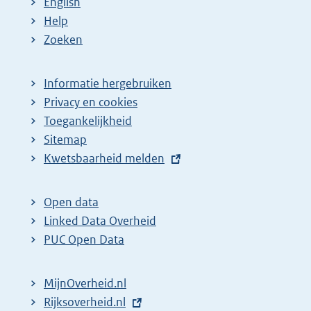
English
Help
Zoeken
Informatie hergebruiken
Privacy en cookies
Toegankelijkheid
Sitemap
E
Kwetsbaarheid melden
x
t
Open data
e
Linked Data Overheid
r
PUC Open Data
n
e
MijnOverheid.nl
l
E
Rijksoverheid.nl
i