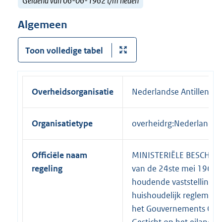
Geldend van 06-06-1962 t/m heden
Algemeen
Toon volledige tabel
Overheidsorganisatie
Nederlandse Antillen
Organisatietype
overheidrg:NederlandseA
Officiële naam
MINISTERIËLE BESCHIK
regeling
van de 24ste mei 1962
houdende vaststelling v
huishoudelijk reglement
het Gouvernements Opv
Gesticht op het eiland C