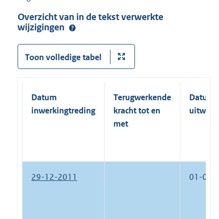
Overzicht van in de tekst verwerkte
wijzigingen
Toon volledige tabel
Datum
Terugwerkende
Datum
inwerkingtreding
kracht tot en
uitwerk
met
29-12-2011
01-01-