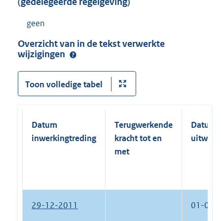
(gedelegeerde regelgeving)
geen
Overzicht van in de tekst verwerkte
wijzigingen
Toon volledige tabel
Datum
Terugwerkende
Datum
inwerkingtreding
kracht tot en
uitwerk
met
29-12-2011
01-01-