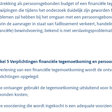
strekking als persoonsgebonden budget of een financiële te
wijzingen die tijdens het onderzoek duidelijk zijn geworden
blemen zal hebben bij het omgaan met een persoonsgebonde
rin de aanvrager in staat van faillissement verkeert, hand
nanciële) bewindvoering, bekend is met verslavingsproblemat
ikel 5 Verplichtingen financiële tegemoetkoming en pers
 verlening van een financiële tegemoetkoming wordt de on
plichtingen opgelegd:
De ontvanger gebruikt de tegemoetkoming uitsluitend voor b
bonden kosten;
De voorziening die wordt ingekocht is een adequate voorzieni