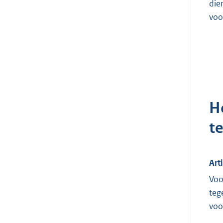
die
voo
H
t
Art
Voo
teg
voo