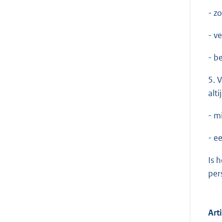
- z
- v
- b
5. 
alti
- m
- e
Is 
per
Art