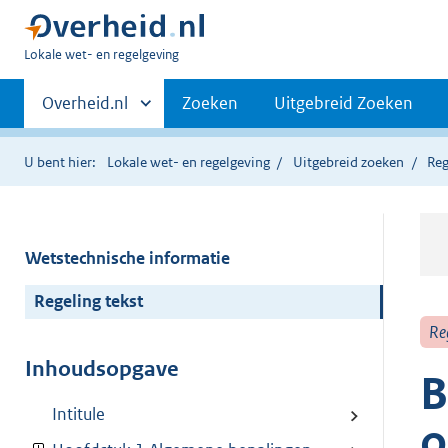
U
Lokale wet- en regelgeving
bent
Primaire
hier:
Andere
Overheid.nl
Zoeken
Uitgebreid Zoeken
sites
navigatie
binnen
U bent hier:
Lokale wet- en regelgeving
Uitgebreid zoeken
Reg
Wetstechnische informatie
Regeling tekst
Re
Inhoudsopgave
B
Intitule
o