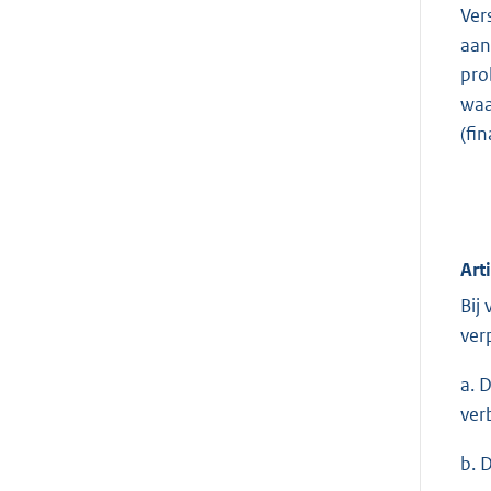
Ver
aan
pro
waa
(fi
Art
Bij
ver
a. 
ver
b. 