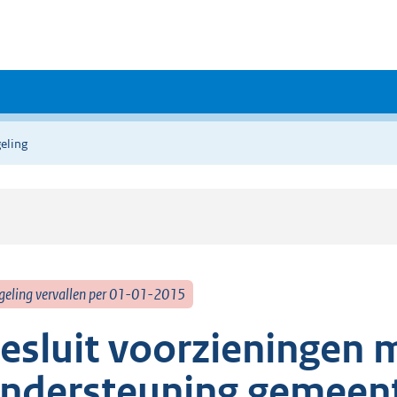
eling
geling vervallen per 01-01-2015
esluit voorzieningen 
ndersteuning gemeent