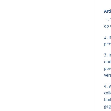
Art
1. 
op 
2. 
per
3. 
ond
per
ver
4. 
col
bud
geg