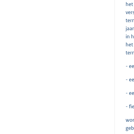
het
ver
ter
jaa
in 
het
ter
- e
- e
- e
- f
wor
geb