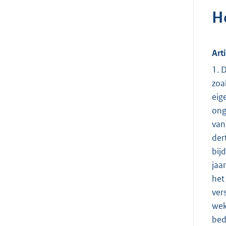
H
Art
1. 
zoa
eig
ong
van
der
bij
jaa
het
ver
wek
bed