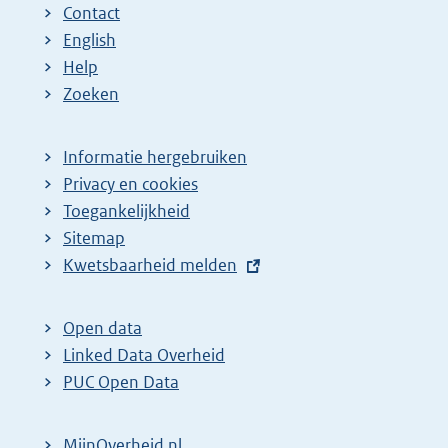
Contact
English
Help
Zoeken
Informatie hergebruiken
Privacy en cookies
Toegankelijkheid
Sitemap
E
Kwetsbaarheid melden
x
t
Open data
e
Linked Data Overheid
r
PUC Open Data
n
e
MijnOverheid.nl