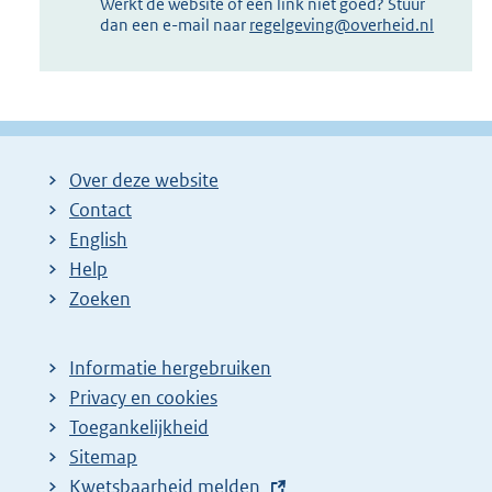
Werkt de website of een link niet goed? Stuur
dan een e-mail naar
regelgeving@overheid.nl
Over deze website
Contact
English
Help
Zoeken
Informatie hergebruiken
Privacy en cookies
Toegankelijkheid
Sitemap
E
Kwetsbaarheid melden