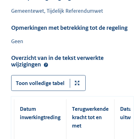
Gemeentewet, Tijdelijk Referendumwet
Opmerkingen met betrekking tot de regeling
Geen
Overzicht van in de tekst verwerkte
wijzigingen
Toon volledige tabel
Datum
Terugwerkende
Datum
inwerkingtreding
kracht tot en
uitwerk
met