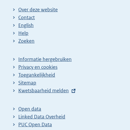
Over deze website
Contact
English
Help
Zoeken
Informatie hergebruiken
Privacy en cookies
Toegankelijkheid
Sitemap
E
Kwetsbaarheid melden
x
t
Open data
e
Linked Data Overheid
r
PUC Open Data
n