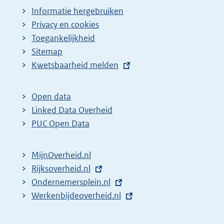
Informatie hergebruiken
Privacy en cookies
Toegankelijkheid
Sitemap
E
Kwetsbaarheid melden
x
t
Open data
e
Linked Data Overheid
r
PUC Open Data
n
e
MijnOverheid.nl
l
E
Rijksoverheid.nl
i
x
E
Ondernemersplein.nl
n
t
x
E
Werkenbijdeoverheid.nl
k
e
t
x
:
r
e
t