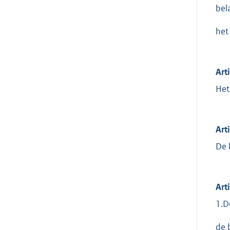
bel
het
Art
Het
Art
De 
Art
1.D
de 