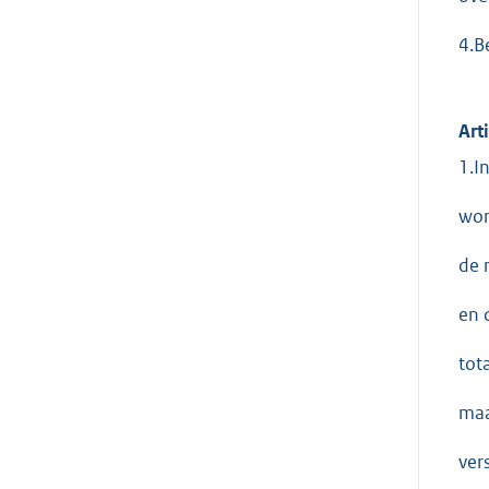
4.B
Art
1.I
wor
de 
en 
tot
maa
ver