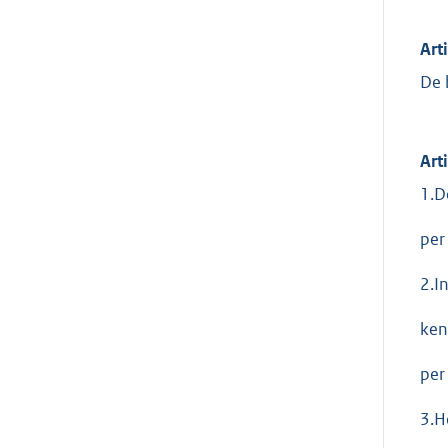
Art
De 
Art
1.D
per
2.I
ken
per
3.H