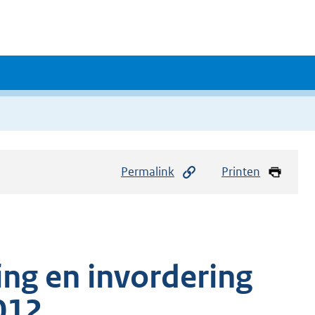
Permalink
Printen
ing en invordering
012.