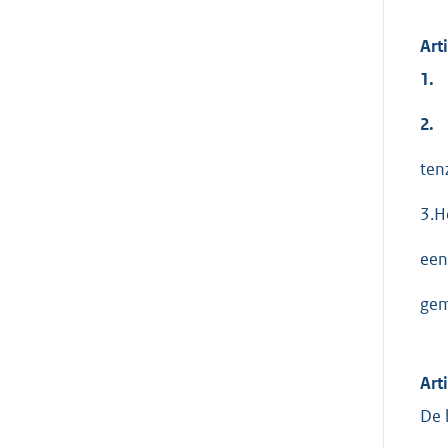
Art
1.
2.
ten
3.H
een
gem
Art
De 