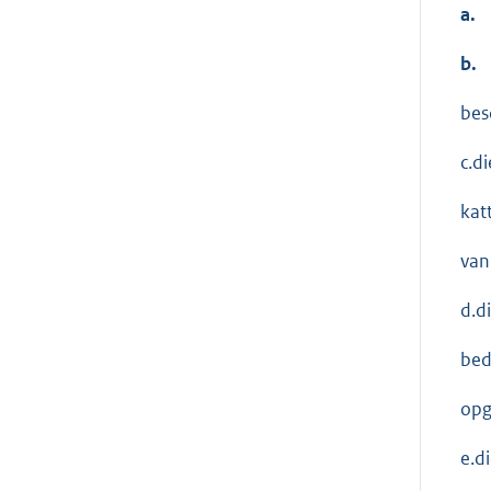
a.
b.
bes
c.d
kat
van
d.d
bed
opg
e.d