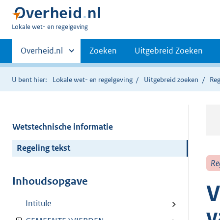
U
Lokale wet- en regelgeving
bent
Primaire
hier:
Andere
Overheid.nl
Zoeken
Uitgebreid Zoeken
sites
navigatie
binnen
U bent hier:
Lokale wet- en regelgeving
Uitgebreid zoeken
Reg
Wetstechnische informatie
Regeling tekst
Re
Inhoudsopgave
V
Intitule
v