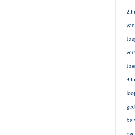
2.I
van
toe
ver
toe
3.I
loo
ged
bel
ove