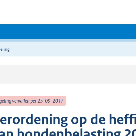
eling
geling vervallen per 25-09-2017
erordening op de heff
an hondenbelasting 2