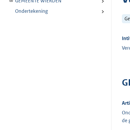
GEMEENTE WIERDEN
Ondertekening
Ge
Inti
Ver
G
Art
Ond
de 