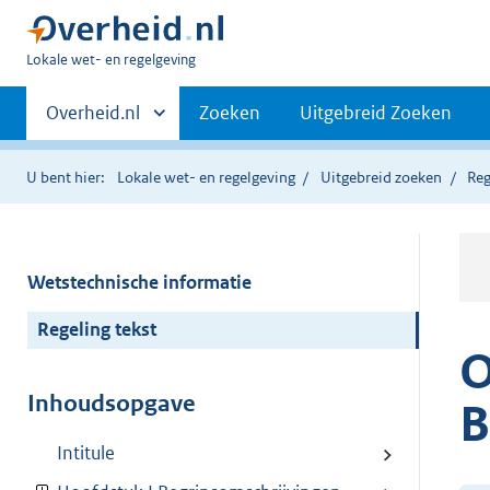
U
Lokale wet- en regelgeving
bent
Primaire
hier:
Andere
Overheid.nl
Zoeken
Uitgebreid Zoeken
sites
navigatie
binnen
U bent hier:
Lokale wet- en regelgeving
Uitgebreid zoeken
Reg
Wetstechnische informatie
Regeling tekst
O
Inhoudsopgave
B
Intitule