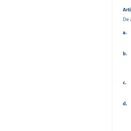
Art
De 
a.
b.
c.
d.