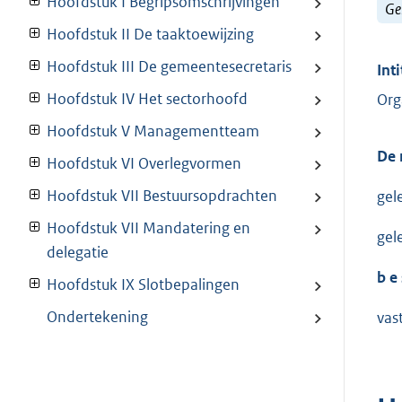
Hoofdstuk I Begripsomschrijvingen
Ge
Hoofdstuk II De taaktoewijzing
Hoofdstuk III De gemeentesecretaris
Inti
Hoofdstuk IV Het sectorhoofd
Org
Hoofdstuk V Managementteam
De 
Hoofdstuk VI Overlegvormen
Hoofdstuk VII Bestuursopdrachten
gel
Hoofdstuk VII Mandatering en
gel
delegatie
b e 
Hoofdstuk IX Slotbepalingen
Ondertekening
vas