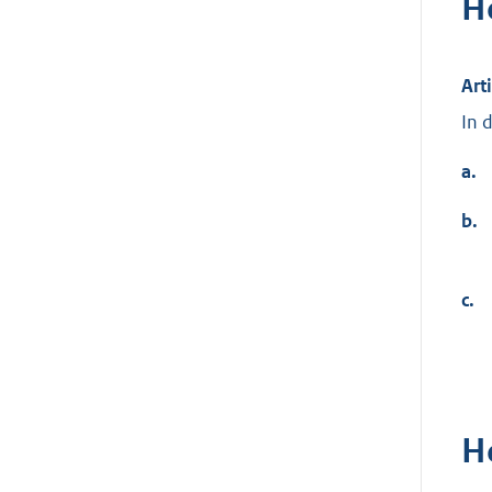
H
Art
In 
a.
b.
c.
H