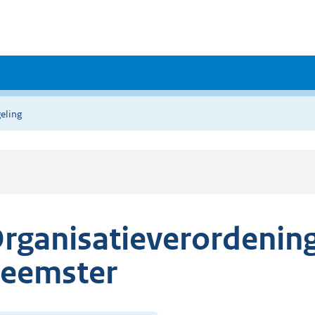
eling
rganisatieverordenin
eemster