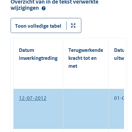
Overzicht van in de tekst verwerkte
wijzigingen
Toon volledige tabel
Datum
Terugwerkende
Datum
inwerkingtreding
kracht tot en
uitwerk
met
12-07-2012
01-01-