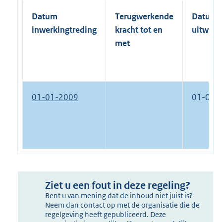
Datum
Terugwerkende
Datum
inwerkingtreding
kracht tot en
uitwerk
met
01-01-2009
01-01-
Ziet u een fout in deze regeling?
Bent u van mening dat de inhoud niet juist is?
Neem dan contact op met de organisatie die de
regelgeving heeft gepubliceerd. Deze