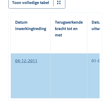
Toon volledige tabel
Datum
Terugwerkende
Datum
inwerkingtreding
kracht tot en
uitwerk
met
04-12-2011
01-01-