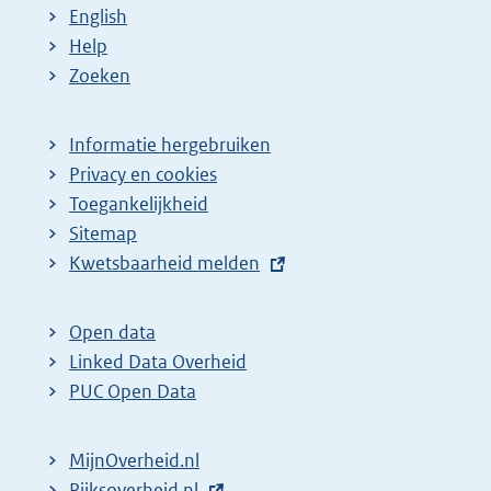
English
Help
Zoeken
Informatie hergebruiken
Privacy en cookies
Toegankelijkheid
Sitemap
E
Kwetsbaarheid melden
x
t
Open data
e
Linked Data Overheid
r
PUC Open Data
n
e
MijnOverheid.nl
l
E
Rijksoverheid.nl