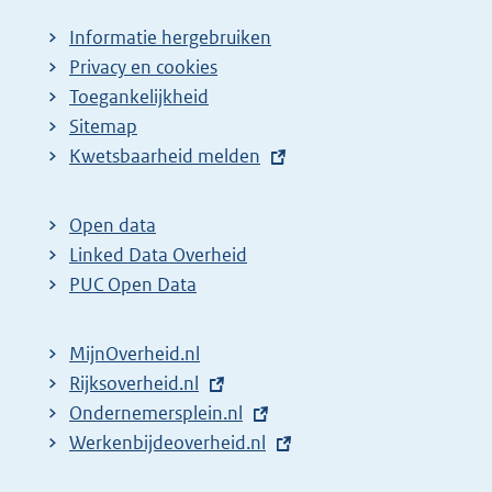
Informatie hergebruiken
Privacy en cookies
Toegankelijkheid
Sitemap
E
Kwetsbaarheid melden
x
t
Open data
e
Linked Data Overheid
r
PUC Open Data
n
e
MijnOverheid.nl
l
E
Rijksoverheid.nl
i
x
E
Ondernemersplein.nl
n
t
x
E
Werkenbijdeoverheid.nl
k
e
t
x
: