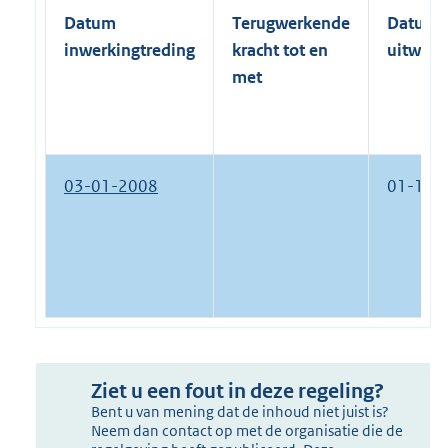
Datum
Terugwerkende
Datum
inwerkingtreding
kracht tot en
uitwerk
met
03-01-2008
01-10-
Ziet u een fout in deze regeling?
Bent u van mening dat de inhoud niet juist is?
Neem dan contact op met de organisatie die de