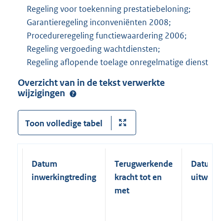
Regeling voor toekenning prestatiebeloning;
Garantieregeling inconveniënten 2008;
Procedureregeling functiewaardering 2006;
Regeling vergoeding wachtdiensten;
Regeling aflopende toelage onregelmatige dienst
Overzicht van in de tekst verwerkte
wijzigingen
Toon volledige tabel
Datum
Terugwerkende
Datum
inwerkingtreding
kracht tot en
uitwerk
met